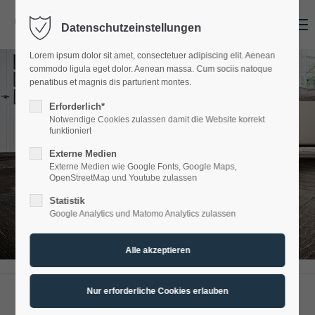
Menu
Datenschutzeinstellungen
Login
Lorem ipsum dolor sit amet, consectetuer adipiscing elit. Aenean
Benutzername
commodo ligula eget dolor. Aenean massa. Cum sociis natoque
penatibus et magnis dis parturient montes.
Erforderlich*
Notwendige Cookies zulassen damit die Website korrekt
Passwort
funktioniert
Externe Medien
Externe Medien wie Google Fonts, Google Maps,
OpenStreetMap und Youtube zulassen
Ihr Spezialist für Bodenbeläge
Statistik
Anmelden
Google Analytics und Matomo Analytics zulassen
MIT SICHERHEIT ZUM TRAUMBODEN
Register
|
Lost your password?
Support
Lorem ipsum dolor sit amet: