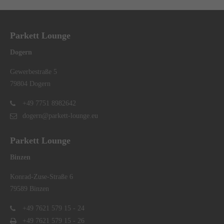
Parkett Lounge
Dogern
Gewerbestraße 5
79804 Dogern
+49 7751 8982642
dogern@parkett-lounge.eu
Parkett Lounge
Binzen
Konrad-Zuse-Straße 6
79589 Binzen
+49 7621 579 15 - 24
+49 7621 579 15 - 26