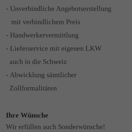
info@yourdomain.com
- Unverbindliche Angebotserstellung
About us
mit verbindlichem Preis
Lorem ipsum dolor sit amet, consectetuer adipiscing elit.
- Handwerkervermittlung
Aenean commodo ligula eget dolor. Aenean massa. Cum
sociis natoque penatibus et magnis dis parturient montes,
- Lieferservice mit eigenen LKW
nascetur ridiculus mus. Donec quam felis, ultricies nec.
auch in die Schweiz
- Abwicklung sämtlicher
Zollformalitäten
Ihre Wünsche
Wir erfüllen auch Sonderwünsche!